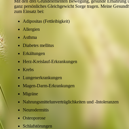
Mit den drei Grundelementen Bewegung, gesunde Ernährung und 
ganz persönliches Gleichgewicht Sorge tragen. Meine Gesund
zum Einsatz bei:
Adipositas (Fettleibigkeit)
Allergien
Asthma
Diabetes mellitus
Erkältungen
Herz-Kreislauf-Erkrankungen
Krebs
Lungenerkrankungen
Magen-Darm-Erkrankungen
Migräne
Nahrungsmittelunverträglichkeiten und -Intoleranzen
Neurodermitis
Osteoporose
Schlafstörungen